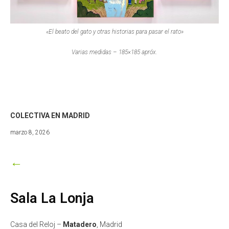
«El beato del gato y otras historias para pasar el rato»
Varias medidas – 185×185 apróx.
COLECTIVA EN MADRID
marzo
marzo 8, 2026
9,
2026
←
Sala La Lonja
Casa del Reloj –
Matadero
, Madrid