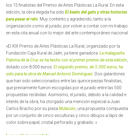
los 15 finalistas del Premio de Artes Plásticas La Rural. En esta
edición, la obra elegida ha sido
El beato del gato y otras historias
para pasar el rato
. Muy contento y agradecido, tanto a la
organización como al jurado, por volver a contar con mi trabajo
en esta cita anual con lo mejor del arte contemporáneo nacional.
«El XIX Premio de Artes Plásticas La Rural, organizado por la
Fundación Caja Rural de Jaén, ya tiene ganadora.
La malagueña
Paloma de la Cruz se ha hecho con el primer premio de esta edición
,
dotado con 8.000 euros.
El segundo premio, de 5.000 euros, ha
sido para la obra de Manuel Antonio Domínguez
. Dos galardones
que han sido seleccionados entre las quince piezas finalistas,
que previamente fueron escogidas por el jurado entre las 500
propuestas recibidas. Asimismo, el jurado, debido a la calidad e
interés de la obra, ha otorgado una mención especial a Juan
Carlos Bracho por su pieza
Mutación
, una propuesta compuesta
por un conjunto de cinco esculturas y cinco dibujos a lápiz de
color sobre papel, cristal perforado y grabado. «