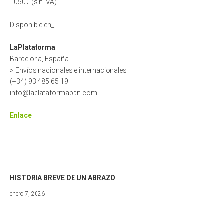
1050€ (sin IVA)
Disponible en_
LaPlataforma
Barcelona, España
> Envíos nacionales e internacionales
(+34) 93 485 65 19
info@laplataformabcn.com
Enlace
HISTORIA BREVE DE UN ABRAZO
julio
enero 7, 2026
24,
2026