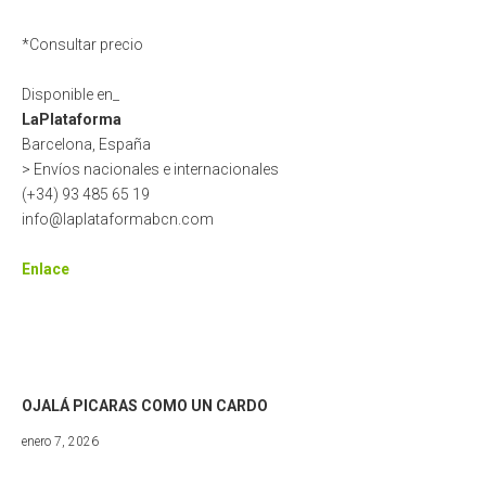
*Consultar precio
Disponible en_
LaPlataforma
Barcelona, España
> Envíos nacionales e internacionales
(+34) 93 485 65 19
info@laplataformabcn.com
Enlace
OJALÁ PICARAS COMO UN CARDO
febrero
enero 7, 2026
11,
2026