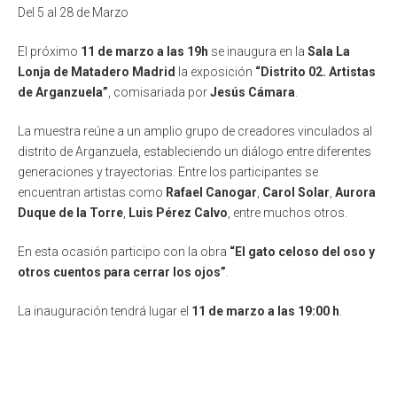
Del 5 al 28 de Marzo
El próximo
11 de marzo a las 19h
se inaugura en la
Sala La
Lonja de Matadero Madrid
la exposición
“Distrito 02. Artistas
de Arganzuela”
, comisariada por
Jesús Cámara
.
La muestra reúne a un amplio grupo de creadores vinculados al
distrito de Arganzuela, estableciendo un diálogo entre diferentes
generaciones y trayectorias. Entre los participantes se
encuentran artistas como
Rafael Canogar
,
Carol Solar
,
Aurora
Duque de la Torre
,
Luis Pérez Calvo
, entre muchos otros.
En esta ocasión participo con la obra
“El gato celoso del oso y
otros cuentos para cerrar los ojos”
.
La inauguración tendrá lugar el
11 de marzo a las 19:00 h
.