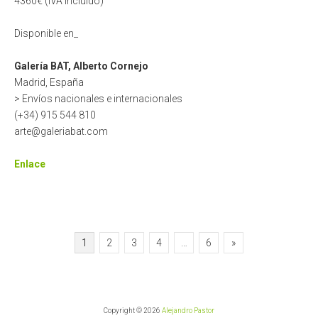
4360€ (IVA incluido)
Disponible en_
Galería BAT, Alberto Cornejo
Madrid, España
> Envíos nacionales e internacionales
(+34) 915 544 810
arte@galeriabat.com
Enlace
Paginación
1
2
3
4
…
6
»
de
entradas
Copyright © 2026
Alejandro Pastor