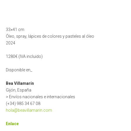
33×41 cm
Óleo, spray, lápices de colores y pasteles al óleo
2024
1280€ (IVA incluido)
Disponible en_
Bea Villamarín
Gijón, España
> Envíos nacionales e internacionales
(+34) 985 34 67 08
hola@beavillamarin.com
Enlace