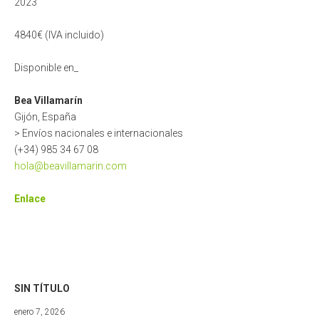
2023
4840€ (IVA incluido)
Disponible en_
Bea Villamarín
Gijón, España
> Envíos nacionales e internacionales
(+34) 985 34 67 08
hola@beavillamarin.com
Enlace
SIN TÍTULO
marzo
enero 7, 2026