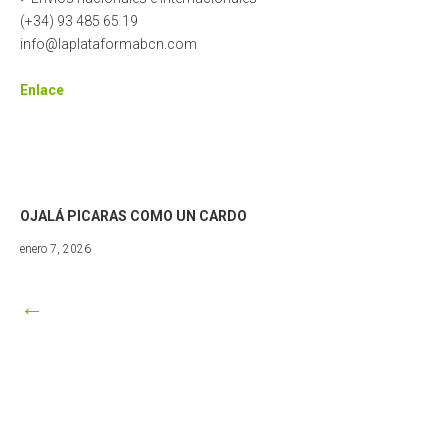
(+34) 93 485 65 19
info@laplataformabcn.com
Enlace
OJALÁ PICARAS COMO UN CARDO
febrero
enero 7, 2026
11,
2026
←