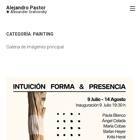
Saltar
Alejandro Pastor
M
al
contenido
CATEGORÍA:
PAINTING
Galeria de imágenes principal