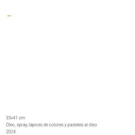
8,
2026
←
33×41 cm
Óleo, spray, lápices de colores y pasteles al óleo
2024