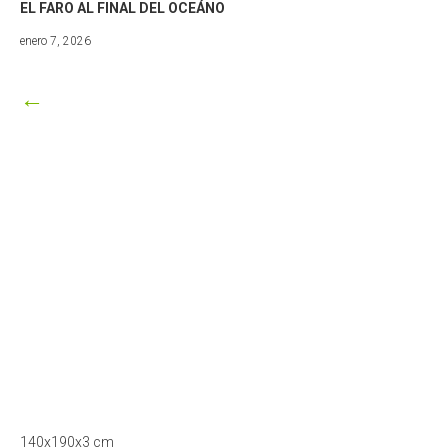
EL FARO AL FINAL DEL OCEÁNO
marzo
enero 7, 2026
8,
2026
←
140x190x3 cm