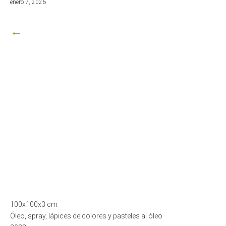
marzo
enero 7, 2026
8,
2026
←
100x100x3 cm
Óleo, spray, lápices de colores y pasteles al óleo